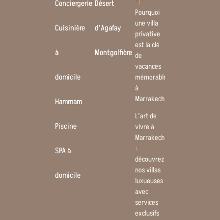
Conciergerie
Désert
Pourquoi
une villa
Cuisinière
d’Agafay
privative
est la clé
à
Montgolfière
de
vacances
domicile
mémorables
à
Marrakech
Hammam
L’art de
Piscine
vivre à
Marrakech
:
SPA à
découvrez
nos villas
domicile
luxueuses
avec
services
exclusifs