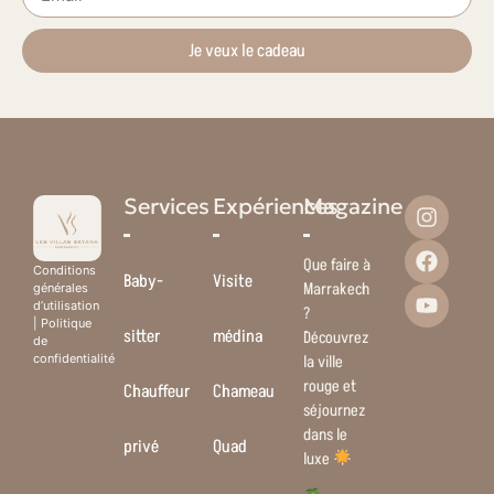
Je veux le cadeau
Services
Expériences
Magazine
Que faire à
Conditions
Baby-
Visite
Marrakech
générales
d’utilisation
?
|
Politique
sitter
médina
Découvrez
de
la ville
confidentialité
rouge et
Chauffeur
Chameau
séjournez
dans le
privé
Quad
luxe