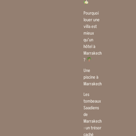
Pourquoi
louer une
villa est
mieux
qu’un
hôtel à
Marrakech
?
Une
piscine à
Marrakech
Les
tombeaux
Saadiens
de
Marrakech
: un trésor
caché